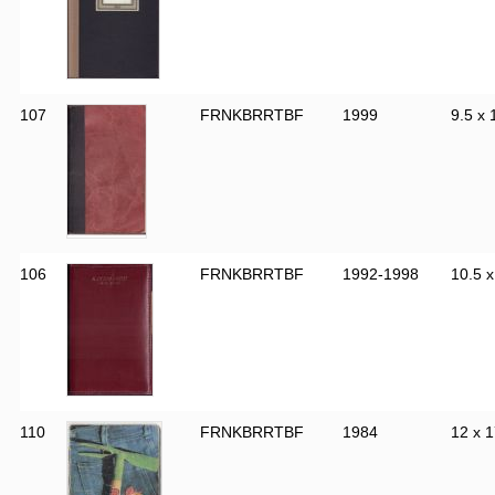
107
FRNKBRRTBF
1999
9.5 x 
106
FRNKBRRTBF
1992-1998
10.5 x
110
FRNKBRRTBF
1984
12 x 1