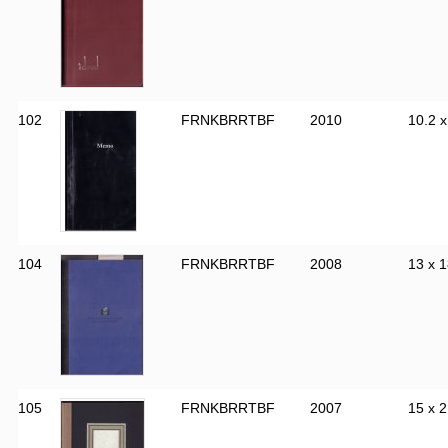
102
FRNKBRRTBF
2010
10.2 x
104
FRNKBRRTBF
2008
13 x 1
105
FRNKBRRTBF
2007
15 x 2