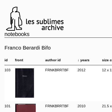
notebooks
Franco Berardi Bifo
id
front
author id
↓ years
size 
103
FRNKBRRTBF
2012
12 x 1
101
FRNKBRRTBF
2010
21.5 x